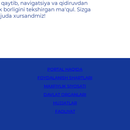
qaytib, navigatsiya va qidiruvdan
k borligini tekshirgan ma'qul. Sizga
 juda xursandmiz!
PORTAL HAQIDA
FOYDALANISH SHARTLARI
MAXFIYLIK SIYOSATI
DAVLAT ORGANLARI
HUJJATLAR
FAOLIYAT