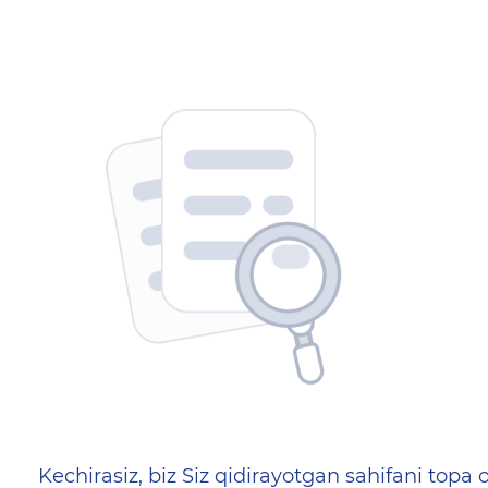
404 — Страница не найд
Kechirasiz, biz Siz qidirayotgan sahifani topa o