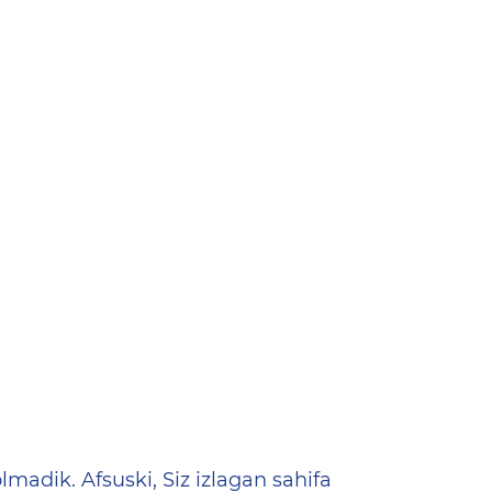
ена
lmadik. Afsuski, Siz izlagan sahifa