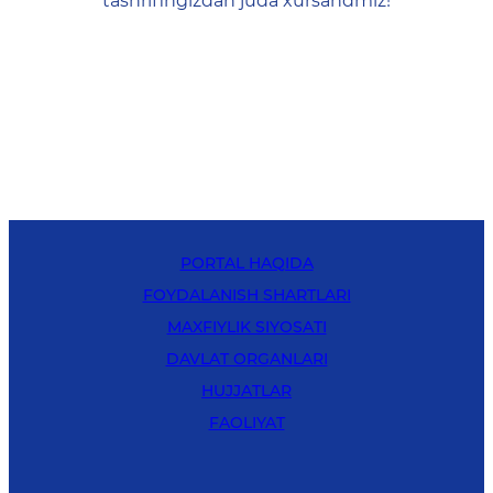
tashrifingizdan juda xursandmiz!
PORTAL HAQIDA
FOYDALANISH SHARTLARI
MAXFIYLIK SIYOSATI
DAVLAT ORGANLARI
HUJJATLAR
FAOLIYAT