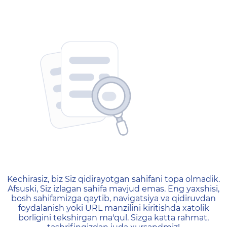
404 — Страница не найд
Kechirasiz, biz Siz qidirayotgan sahifani topa olmadik.
Afsuski, Siz izlagan sahifa mavjud emas. Eng yaxshisi,
bosh sahifamizga qaytib, navigatsiya va qidiruvdan
foydalanish yoki URL manzilini kiritishda xatolik
borligini tekshirgan ma'qul. Sizga katta rahmat,