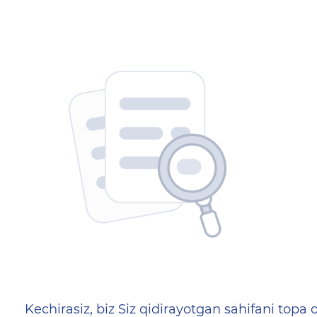
404 — Страница не найд
Kechirasiz, biz Siz qidirayotgan sahifani topa o