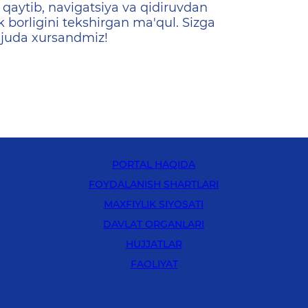
qaytib, navigatsiya va qidiruvdan
k borligini tekshirgan ma'qul. Sizga
 juda xursandmiz!
PORTAL HAQIDA
FOYDALANISH SHARTLARI
MAXFIYLIK SIYOSATI
DAVLAT ORGANLARI
HUJJATLAR
FAOLIYAT