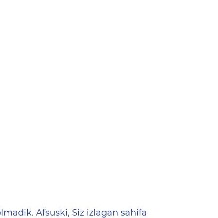
ена
lmadik. Afsuski, Siz izlagan sahifa