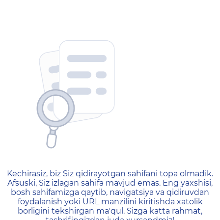
404 — Страница не найд
Kechirasiz, biz Siz qidirayotgan sahifani topa olmadik.
Afsuski, Siz izlagan sahifa mavjud emas. Eng yaxshisi,
bosh sahifamizga qaytib, navigatsiya va qidiruvdan
foydalanish yoki URL manzilini kiritishda xatolik
borligini tekshirgan ma'qul. Sizga katta rahmat,