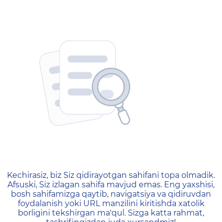
404 — Страница не найд
Kechirasiz, biz Siz qidirayotgan sahifani topa olmadik.
Afsuski, Siz izlagan sahifa mavjud emas. Eng yaxshisi,
bosh sahifamizga qaytib, navigatsiya va qidiruvdan
foydalanish yoki URL manzilini kiritishda xatolik
borligini tekshirgan ma'qul. Sizga katta rahmat,