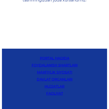
tashrifingizdan juda xursandmiz!
PORTAL HAQIDA
FOYDALANISH SHARTLARI
MAXFIYLIK SIYOSATI
DAVLAT ORGANLARI
HUJJATLAR
FAOLIYAT