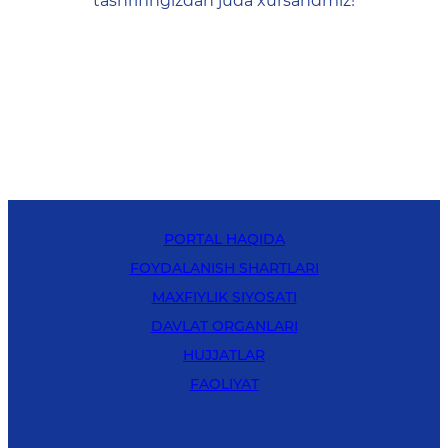
tashrifingizdan juda xursandmiz!
PORTAL HAQIDA
FOYDALANISH SHARTLARI
MAXFIYLIK SIYOSATI
DAVLAT ORGANLARI
HUJJATLAR
FAOLIYAT