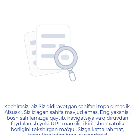
404 — Страница не найд
Kechirasiz, biz Siz qidirayotgan sahifani topa olmadik.
Afsuski, Siz izlagan sahifa mavjud emas. Eng yaxshisi,
bosh sahifamizga qaytib, navigatsiya va qidiruvdan
foydalanish yoki URL manzilini kiritishda xatolik
borligini tekshirgan ma'qul. Sizga katta rahmat,