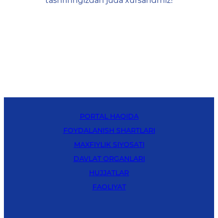
tashrifingizdan juda xursandmiz!
PORTAL HAQIDA
FOYDALANISH SHARTLARI
MAXFIYLIK SIYOSATI
DAVLAT ORGANLARI
HUJJATLAR
FAOLIYAT