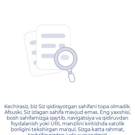
404 — Страница не найд
Kechirasiz, biz Siz qidirayotgan sahifani topa olmadik.
Afsuski, Siz izlagan sahifa mavjud emas. Eng yaxshisi,
bosh sahifamizga qaytib, navigatsiya va qidiruvdan
foydalanish yoki URL manzilini kiritishda xatolik
borligini tekshirgan ma'qul. Sizga katta rahmat,