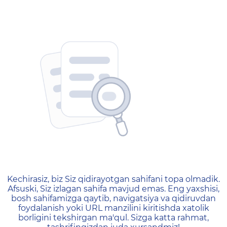
404 — Страница не найд
Kechirasiz, biz Siz qidirayotgan sahifani topa olmadik.
Afsuski, Siz izlagan sahifa mavjud emas. Eng yaxshisi,
bosh sahifamizga qaytib, navigatsiya va qidiruvdan
foydalanish yoki URL manzilini kiritishda xatolik
borligini tekshirgan ma'qul. Sizga katta rahmat,