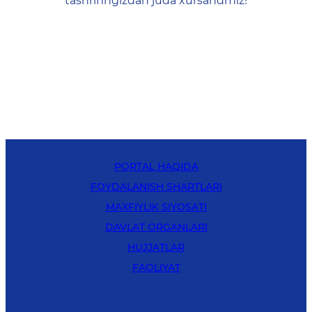
tashrifingizdan juda xursandmiz!
PORTAL HAQIDA
FOYDALANISH SHARTLARI
MAXFIYLIK SIYOSATI
DAVLAT ORGANLARI
HUJJATLAR
FAOLIYAT