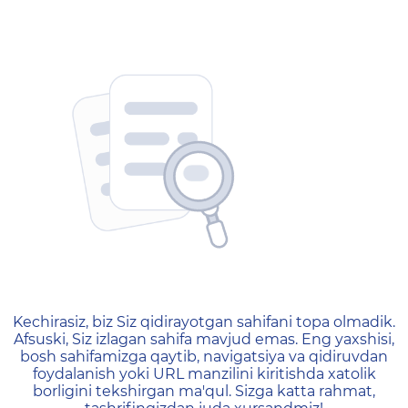
404 — Страница не найд
Kechirasiz, biz Siz qidirayotgan sahifani topa olmadik.
Afsuski, Siz izlagan sahifa mavjud emas. Eng yaxshisi,
bosh sahifamizga qaytib, navigatsiya va qidiruvdan
foydalanish yoki URL manzilini kiritishda xatolik
borligini tekshirgan ma'qul. Sizga katta rahmat,