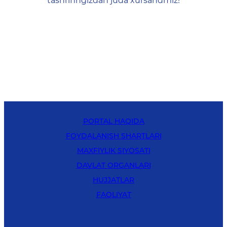
tashrifingizdan juda xursandmiz!
PORTAL HAQIDA
FOYDALANISH SHARTLARI
MAXFIYLIK SIYOSATI
DAVLAT ORGANLARI
HUJJATLAR
FAOLIYAT