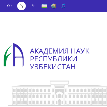
O'z
Ру
En
Единый
(+998) 71
;
Телефон
(+998) 71
телефонный
2000036
доверия
2335623
номер
АКАДЕМИЯ НАУК
РЕСПУБЛИКИ
УЗБЕКИСТАН