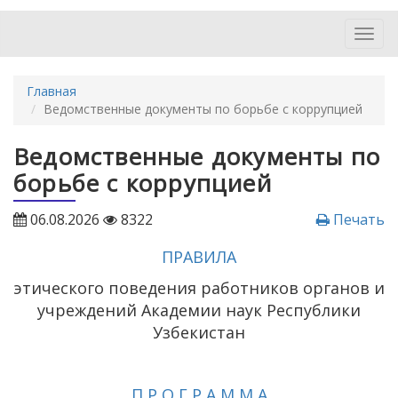
Toggl
navig
Главная
Ведомственные документы по борьбе с коррупцией
Ведомственные документы по
борьбе с коррупцией
06.08.2026
8322
Печать
ПРАВИЛА
этического поведения работников органов и
учреждений Академии наук Республики
Узбекистан
П Р О Г Р А М М А