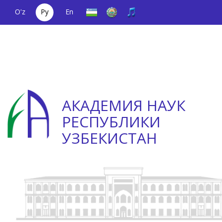
O'z
Ру
En
Единый
(+998) 71
;
Телефон
(+998) 71
телефонный
2000036
доверия
2335623
номер
АКАДЕМИЯ НАУК
РЕСПУБЛИКИ
УЗБЕКИСТАН