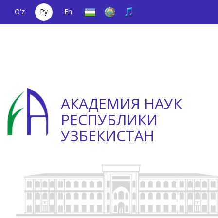
O'z
Ру
En
Единый
(+998) 71
;
Телефон
(+998) 71
телефонный
2000036
доверия
2335623
номер
АКАДЕМИЯ НАУК
РЕСПУБЛИКИ
УЗБЕКИСТАН