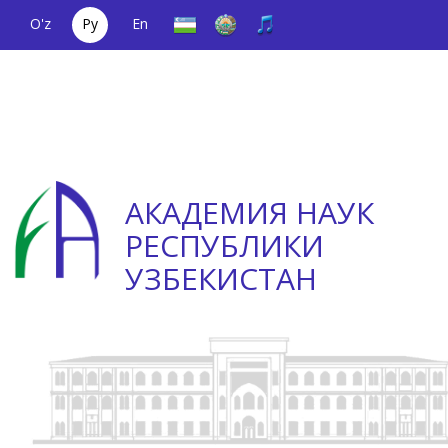
O'z
Ру
En
Единый
(+998) 71
;
Телефон
(+998) 71
телефонный
2000036
доверия
2335623
номер
АКАДЕМИЯ НАУК
РЕСПУБЛИКИ
УЗБЕКИСТАН