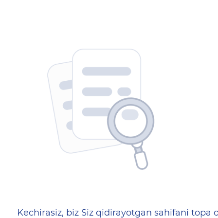
404 — Страница не найд
Kechirasiz, biz Siz qidirayotgan sahifani topa o