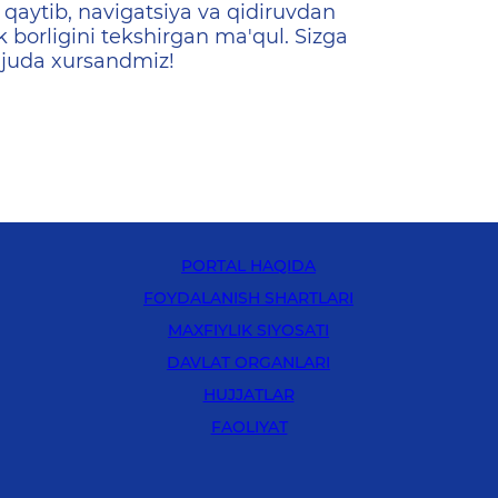
qaytib, navigatsiya va qidiruvdan
k borligini tekshirgan ma'qul. Sizga
 juda xursandmiz!
PORTAL HAQIDA
FOYDALANISH SHARTLARI
MAXFIYLIK SIYOSATI
DAVLAT ORGANLARI
HUJJATLAR
FAOLIYAT