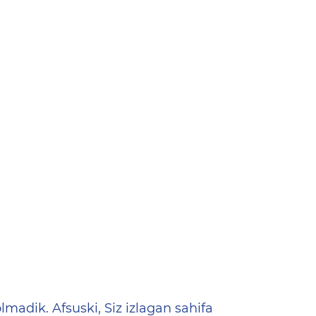
ена
lmadik. Afsuski, Siz izlagan sahifa