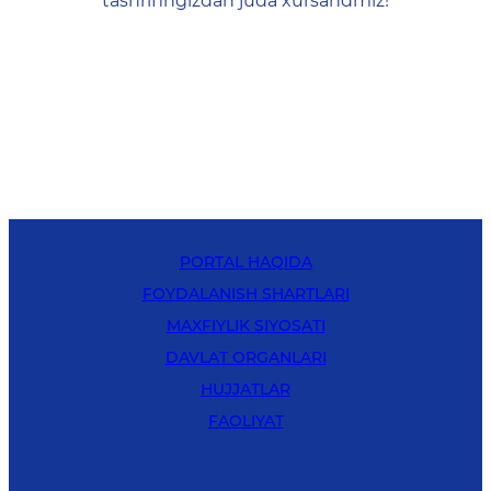
tashrifingizdan juda xursandmiz!
PORTAL HAQIDA
FOYDALANISH SHARTLARI
MAXFIYLIK SIYOSATI
DAVLAT ORGANLARI
HUJJATLAR
FAOLIYAT