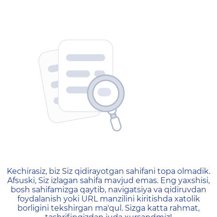
404 — Страница не найд
Kechirasiz, biz Siz qidirayotgan sahifani topa olmadik.
Afsuski, Siz izlagan sahifa mavjud emas. Eng yaxshisi,
bosh sahifamizga qaytib, navigatsiya va qidiruvdan
foydalanish yoki URL manzilini kiritishda xatolik
borligini tekshirgan ma'qul. Sizga katta rahmat,