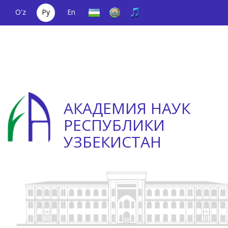
O'z
Ру
En
Единый
(+998) 71
;
Телефон
(+998) 71
телефонный
2000036
доверия
2335623
номер
АКАДЕМИЯ НАУК
РЕСПУБЛИКИ
УЗБЕКИСТАН