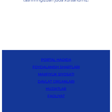
tashrifingizdan juda xursandmiz!
PORTAL HAQIDA
FOYDALANISH SHARTLARI
MAXFIYLIK SIYOSATI
DAVLAT ORGANLARI
HUJJATLAR
FAOLIYAT