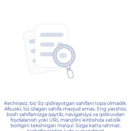
404 — Страница не найд
Kechirasiz, biz Siz qidirayotgan sahifani topa olmadik.
Afsuski, Siz izlagan sahifa mavjud emas. Eng yaxshisi,
bosh sahifamizga qaytib, navigatsiya va qidiruvdan
foydalanish yoki URL manzilini kiritishda xatolik
borligini tekshirgan ma'qul. Sizga katta rahmat,