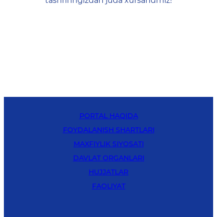
tashrifingizdan juda xursandmiz!
PORTAL HAQIDA
FOYDALANISH SHARTLARI
MAXFIYLIK SIYOSATI
DAVLAT ORGANLARI
HUJJATLAR
FAOLIYAT