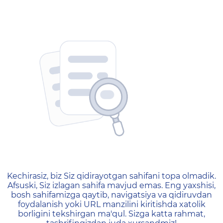
404 — Страница не найд
Kechirasiz, biz Siz qidirayotgan sahifani topa olmadik.
Afsuski, Siz izlagan sahifa mavjud emas. Eng yaxshisi,
bosh sahifamizga qaytib, navigatsiya va qidiruvdan
foydalanish yoki URL manzilini kiritishda xatolik
borligini tekshirgan ma'qul. Sizga katta rahmat,