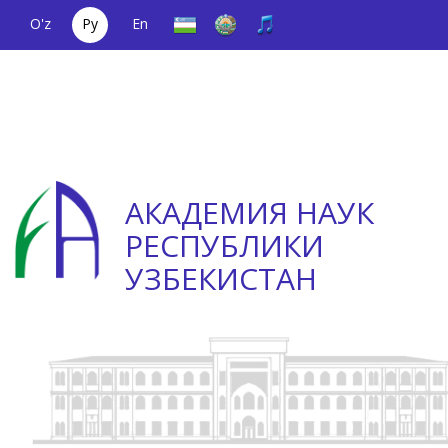
O'z
Ру
En
Единый
(+998) 71
;
Телефон
(+998) 71
телефонный
2000036
доверия
2335623
номер
АКАДЕМИЯ НАУК
РЕСПУБЛИКИ
УЗБЕКИСТАН