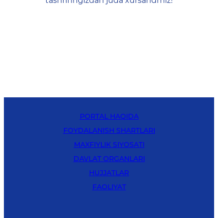
tashrifingizdan juda xursandmiz!
PORTAL HAQIDA
FOYDALANISH SHARTLARI
MAXFIYLIK SIYOSATI
DAVLAT ORGANLARI
HUJJATLAR
FAOLIYAT