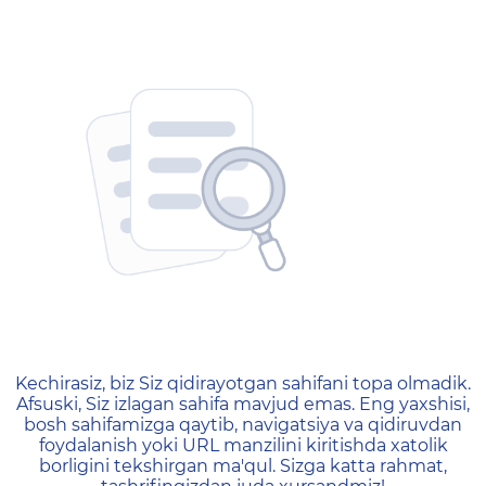
404 — Страница не найд
Kechirasiz, biz Siz qidirayotgan sahifani topa olmadik.
Afsuski, Siz izlagan sahifa mavjud emas. Eng yaxshisi,
bosh sahifamizga qaytib, navigatsiya va qidiruvdan
foydalanish yoki URL manzilini kiritishda xatolik
borligini tekshirgan ma'qul. Sizga katta rahmat,