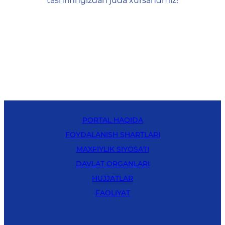
tashrifingizdan juda xursandmiz!
PORTAL HAQIDA
FOYDALANISH SHARTLARI
MAXFIYLIK SIYOSATI
DAVLAT ORGANLARI
HUJJATLAR
FAOLIYAT