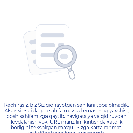
404 — Страница не найд
Kechirasiz, biz Siz qidirayotgan sahifani topa olmadik.
Afsuski, Siz izlagan sahifa mavjud emas. Eng yaxshisi,
bosh sahifamizga qaytib, navigatsiya va qidiruvdan
foydalanish yoki URL manzilini kiritishda xatolik
borligini tekshirgan ma'qul. Sizga katta rahmat,