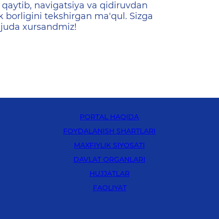
qaytib, navigatsiya va qidiruvdan
k borligini tekshirgan ma'qul. Sizga
 juda xursandmiz!
PORTAL HAQIDA
FOYDALANISH SHARTLARI
MAXFIYLIK SIYOSATI
DAVLAT ORGANLARI
HUJJATLAR
FAOLIYAT