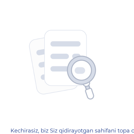
404 — Страница не найд
Kechirasiz, biz Siz qidirayotgan sahifani topa o