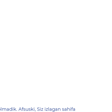
ена
lmadik. Afsuski, Siz izlagan sahifa