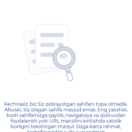
404 — Страница не найд
Kechirasiz, biz Siz qidirayotgan sahifani topa olmadik.
Afsuski, Siz izlagan sahifa mavjud emas. Eng yaxshisi,
bosh sahifamizga qaytib, navigatsiya va qidiruvdan
foydalanish yoki URL manzilini kiritishda xatolik
borligini tekshirgan ma'qul. Sizga katta rahmat,