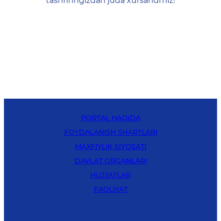
tashrifingizdan juda xursandmiz!
PORTAL HAQIDA
FOYDALANISH SHARTLARI
MAXFIYLIK SIYOSATI
DAVLAT ORGANLARI
HUJJATLAR
FAOLIYAT