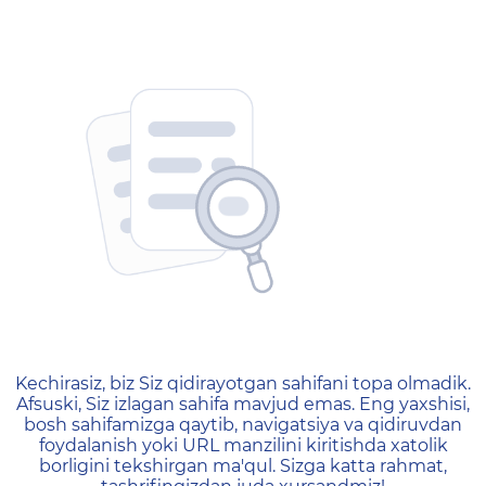
404 — Страница не найд
Kechirasiz, biz Siz qidirayotgan sahifani topa olmadik.
Afsuski, Siz izlagan sahifa mavjud emas. Eng yaxshisi,
bosh sahifamizga qaytib, navigatsiya va qidiruvdan
foydalanish yoki URL manzilini kiritishda xatolik
borligini tekshirgan ma'qul. Sizga katta rahmat,