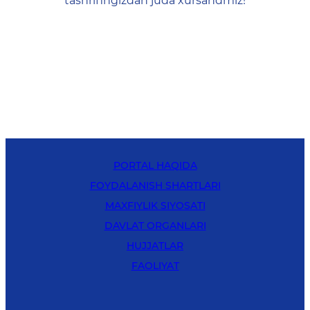
tashrifingizdan juda xursandmiz!
PORTAL HAQIDA
FOYDALANISH SHARTLARI
MAXFIYLIK SIYOSATI
DAVLAT ORGANLARI
HUJJATLAR
FAOLIYAT