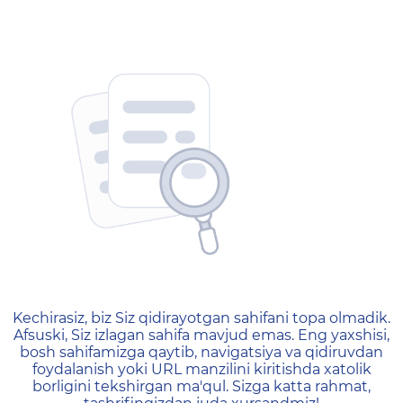
404 — Страница не найд
Kechirasiz, biz Siz qidirayotgan sahifani topa olmadik.
Afsuski, Siz izlagan sahifa mavjud emas. Eng yaxshisi,
bosh sahifamizga qaytib, navigatsiya va qidiruvdan
foydalanish yoki URL manzilini kiritishda xatolik
borligini tekshirgan ma'qul. Sizga katta rahmat,