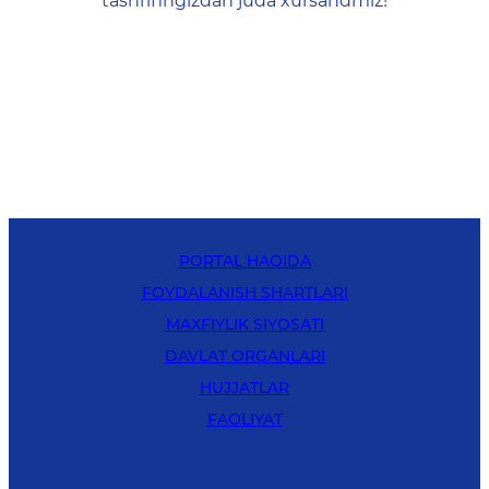
tashrifingizdan juda xursandmiz!
PORTAL HAQIDA
FOYDALANISH SHARTLARI
MAXFIYLIK SIYOSATI
DAVLAT ORGANLARI
HUJJATLAR
FAOLIYAT