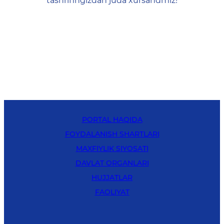
tashrifingizdan juda xursandmiz!
PORTAL HAQIDA
FOYDALANISH SHARTLARI
MAXFIYLIK SIYOSATI
DAVLAT ORGANLARI
HUJJATLAR
FAOLIYAT