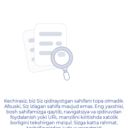
404 — Страница не найд
Kechirasiz, biz Siz qidirayotgan sahifani topa olmadik.
Afsuski, Siz izlagan sahifa mavjud emas. Eng yaxshisi,
bosh sahifamizga qaytib, navigatsiya va qidiruvdan
foydalanish yoki URL manzilini kiritishda xatolik
borligini tekshirgan ma'qul. Sizga katta rahmat,