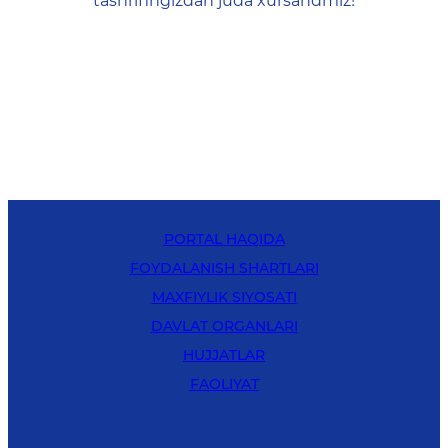
tashrifingizdan juda xursandmiz!
PORTAL HAQIDA
FOYDALANISH SHARTLARI
MAXFIYLIK SIYOSATI
DAVLAT ORGANLARI
HUJJATLAR
FAOLIYAT