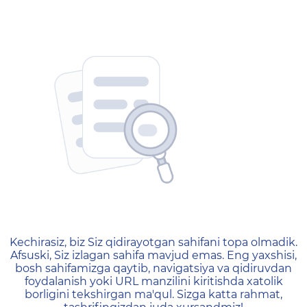
404 — Страница не найд
Kechirasiz, biz Siz qidirayotgan sahifani topa olmadik.
Afsuski, Siz izlagan sahifa mavjud emas. Eng yaxshisi,
bosh sahifamizga qaytib, navigatsiya va qidiruvdan
foydalanish yoki URL manzilini kiritishda xatolik
borligini tekshirgan ma'qul. Sizga katta rahmat,