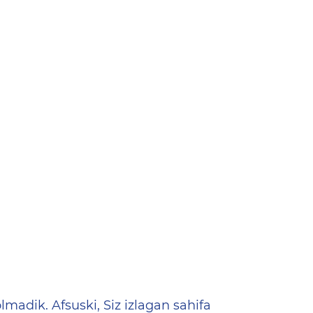
ена
lmadik. Afsuski, Siz izlagan sahifa