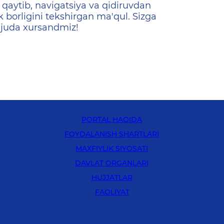
qaytib, navigatsiya va qidiruvdan
k borligini tekshirgan ma'qul. Sizga
 juda xursandmiz!
PORTAL HAQIDA
FOYDALANISH SHARTLARI
MAXFIYLIK SIYOSATI
DAVLAT ORGANLARI
HUJJATLAR
FAOLIYAT