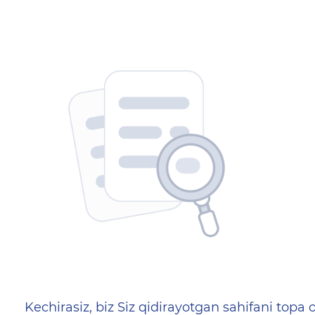
404 — Страница не найд
Kechirasiz, biz Siz qidirayotgan sahifani topa o