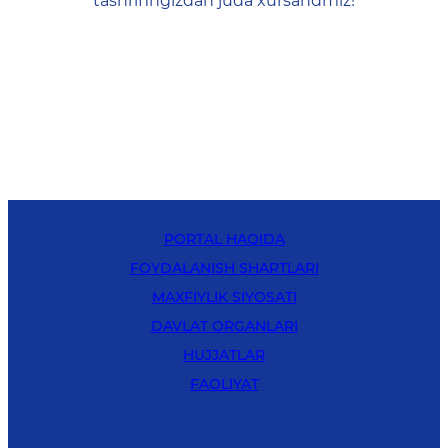
tashrifingizdan juda xursandmiz!
PORTAL HAQIDA
FOYDALANISH SHARTLARI
MAXFIYLIK SIYOSATI
DAVLAT ORGANLARI
HUJJATLAR
FAOLIYAT