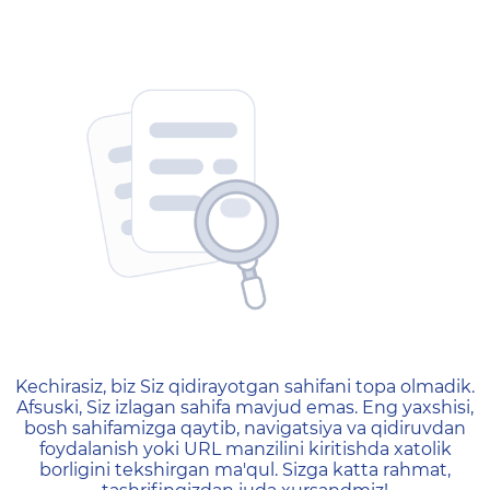
404 — Страница не найд
Kechirasiz, biz Siz qidirayotgan sahifani topa olmadik.
Afsuski, Siz izlagan sahifa mavjud emas. Eng yaxshisi,
bosh sahifamizga qaytib, navigatsiya va qidiruvdan
foydalanish yoki URL manzilini kiritishda xatolik
borligini tekshirgan ma'qul. Sizga katta rahmat,