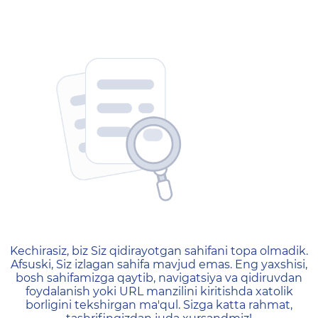
404 — Страница не найд
Kechirasiz, biz Siz qidirayotgan sahifani topa olmadik.
Afsuski, Siz izlagan sahifa mavjud emas. Eng yaxshisi,
bosh sahifamizga qaytib, navigatsiya va qidiruvdan
foydalanish yoki URL manzilini kiritishda xatolik
borligini tekshirgan ma'qul. Sizga katta rahmat,