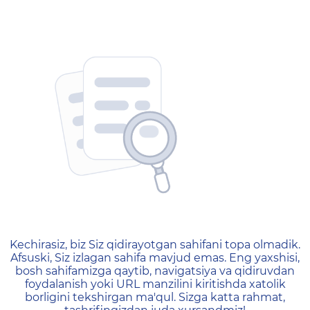
404 — Страница не найд
Kechirasiz, biz Siz qidirayotgan sahifani topa olmadik.
Afsuski, Siz izlagan sahifa mavjud emas. Eng yaxshisi,
bosh sahifamizga qaytib, navigatsiya va qidiruvdan
foydalanish yoki URL manzilini kiritishda xatolik
borligini tekshirgan ma'qul. Sizga katta rahmat,