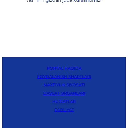
tashrifingizdan juda xursandmiz!
PORTAL HAQIDA
FOYDALANISH SHARTLARI
MAXFIYLIK SIYOSATI
DAVLAT ORGANLARI
HUJJATLAR
FAOLIYAT