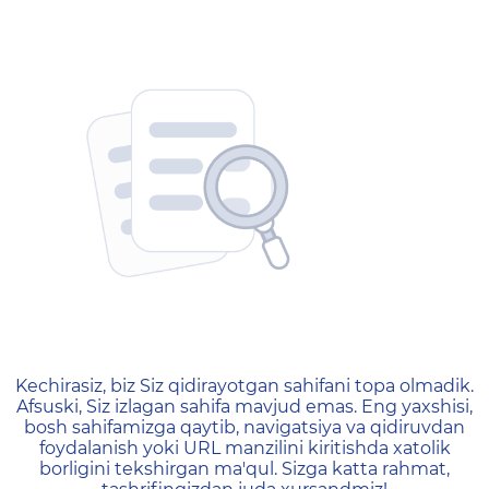
404 — Страница не найд
Kechirasiz, biz Siz qidirayotgan sahifani topa olmadik.
Afsuski, Siz izlagan sahifa mavjud emas. Eng yaxshisi,
bosh sahifamizga qaytib, navigatsiya va qidiruvdan
foydalanish yoki URL manzilini kiritishda xatolik
borligini tekshirgan ma'qul. Sizga katta rahmat,