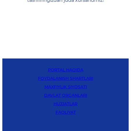
tashrifingizdan juda xursandmiz!
PORTAL HAQIDA
FOYDALANISH SHARTLARI
MAXFIYLIK SIYOSATI
DAVLAT ORGANLARI
HUJJATLAR
FAOLIYAT