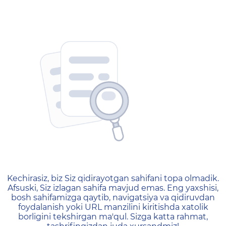
404 — Страница не найд
Kechirasiz, biz Siz qidirayotgan sahifani topa olmadik.
Afsuski, Siz izlagan sahifa mavjud emas. Eng yaxshisi,
bosh sahifamizga qaytib, navigatsiya va qidiruvdan
foydalanish yoki URL manzilini kiritishda xatolik
borligini tekshirgan ma'qul. Sizga katta rahmat,