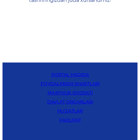
tashrifingizdan juda xursandmiz!
PORTAL HAQIDA
FOYDALANISH SHARTLARI
MAXFIYLIK SIYOSATI
DAVLAT ORGANLARI
HUJJATLAR
FAOLIYAT