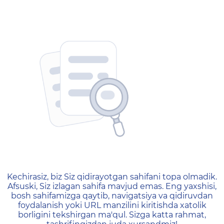
404 — Страница не найд
Kechirasiz, biz Siz qidirayotgan sahifani topa olmadik.
Afsuski, Siz izlagan sahifa mavjud emas. Eng yaxshisi,
bosh sahifamizga qaytib, navigatsiya va qidiruvdan
foydalanish yoki URL manzilini kiritishda xatolik
borligini tekshirgan ma'qul. Sizga katta rahmat,