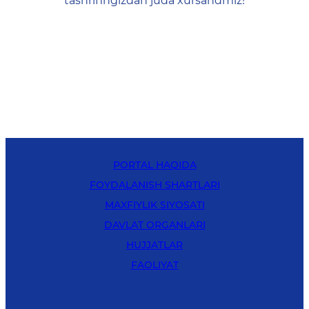
tashrifingizdan juda xursandmiz!
PORTAL HAQIDA
FOYDALANISH SHARTLARI
MAXFIYLIK SIYOSATI
DAVLAT ORGANLARI
HUJJATLAR
FAOLIYAT