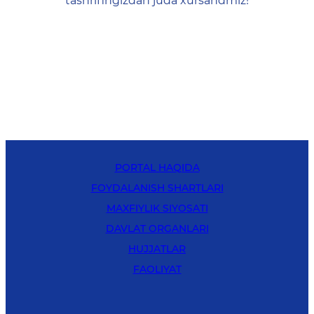
tashrifingizdan juda xursandmiz!
PORTAL HAQIDA
FOYDALANISH SHARTLARI
MAXFIYLIK SIYOSATI
DAVLAT ORGANLARI
HUJJATLAR
FAOLIYAT