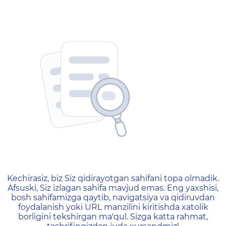
404 — Страница не найд
Kechirasiz, biz Siz qidirayotgan sahifani topa olmadik.
Afsuski, Siz izlagan sahifa mavjud emas. Eng yaxshisi,
bosh sahifamizga qaytib, navigatsiya va qidiruvdan
foydalanish yoki URL manzilini kiritishda xatolik
borligini tekshirgan ma'qul. Sizga katta rahmat,