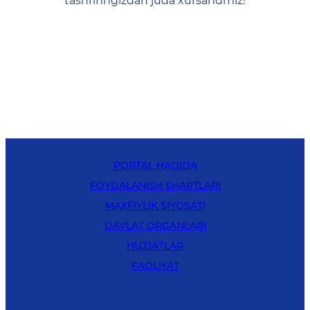
tashrifingizdan juda xursandmiz!
PORTAL HAQIDA
FOYDALANISH SHARTLARI
MAXFIYLIK SIYOSATI
DAVLAT ORGANLARI
HUJJATLAR
FAOLIYAT