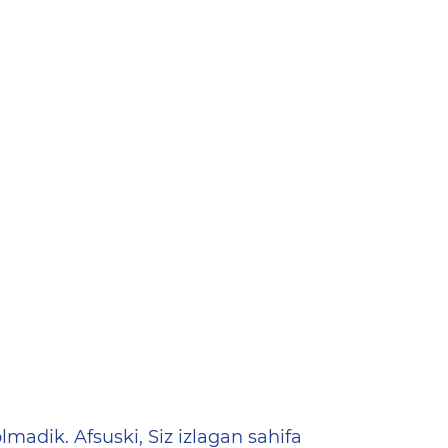
ена
lmadik. Afsuski, Siz izlagan sahifa