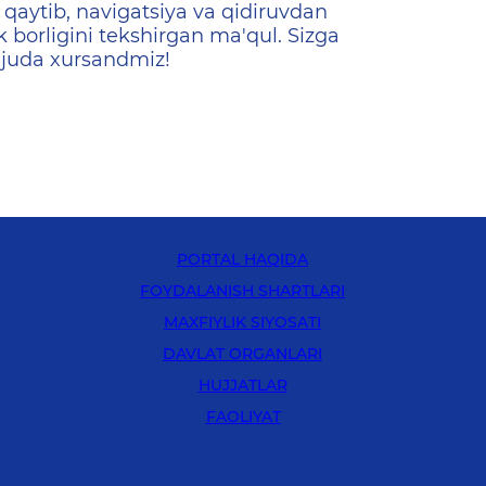
qaytib, navigatsiya va qidiruvdan
k borligini tekshirgan ma'qul. Sizga
 juda xursandmiz!
PORTAL HAQIDA
FOYDALANISH SHARTLARI
MAXFIYLIK SIYOSATI
DAVLAT ORGANLARI
HUJJATLAR
FAOLIYAT