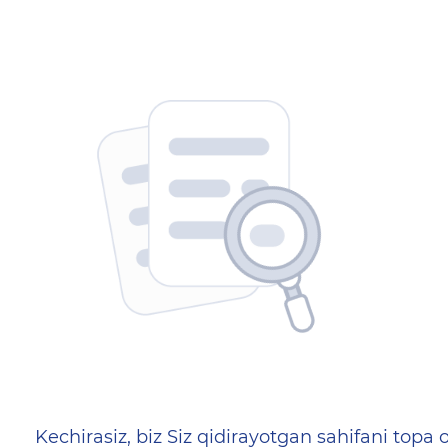
404 — Страница не найд
Kechirasiz, biz Siz qidirayotgan sahifani topa o